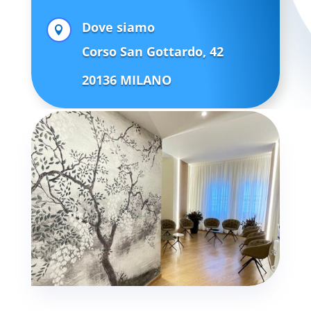
Dove siamo

Corso San Gottardo, 42
20136 MILANO