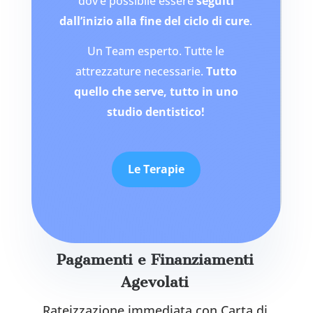
dov’è possibile essere
seguiti
dall’inizio alla fine del ciclo di cure
.
Un Team esperto. Tutte le
attrezzature necessarie.
Tutto
quello che serve, tutto in uno
studio dentistico!
Le Terapie
Pagamenti e Finanziamenti
Agevolati
Rateizzazione immediata con Carta di