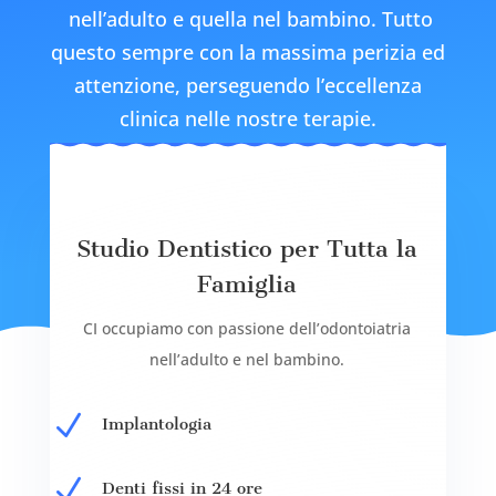
nell’adulto e quella nel bambino. Tutto
questo sempre con la massima perizia ed
attenzione, perseguendo l’eccellenza
clinica nelle nostre terapie.
Studio Dentistico per Tutta la
Famiglia
CI occupiamo con passione dell’odontoiatria
nell’adulto e nel bambino.
N
Implantologia
N
Denti fissi in 24 ore