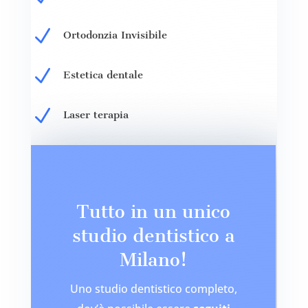
N
Ortodonzia Invisibile
N
Estetica dentale
N
Laser terapia
Tutto in un unico
studio dentistico a
Milano!
Uno studio dentistico completo,