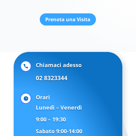
Prenota una Visita
Chiamaci adesso

02 8323344
Orari

Lunedì – Venerdì
9:00 – 19:30
Sabato 9:00-14:00